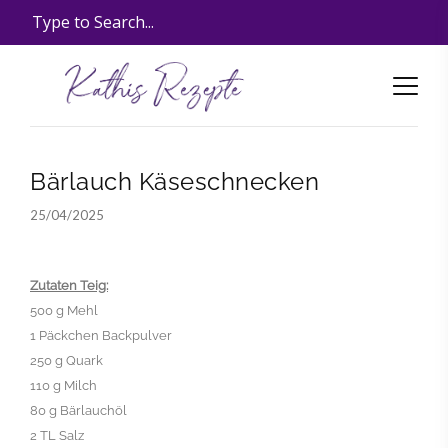
Bärlauch Käseschnecken
25/04/2025
Zutaten Teig:
500 g Mehl
1 Päckchen Backpulver
250 g Quark
110 g Milch
80 g Bärlauchöl
2 TL Salz