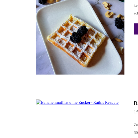
ke
sc
B
1
Zu
60