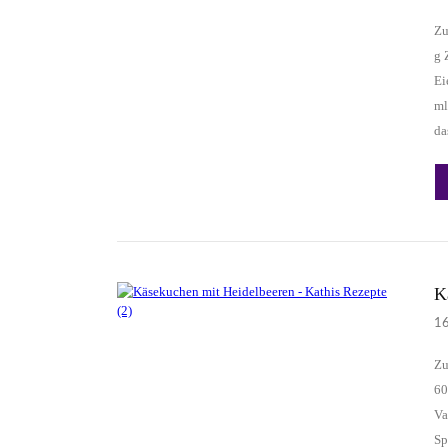
Zu
g 
Ei
ml
d
K
1
Zu
60
Va
Sp