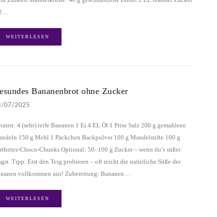
/2…
WEITERLESEN
esundes Bananenbrot ohne Zucker
8/07/2025
taten: 4 (sehr) reife Bananen 1 Ei 4 EL Öl 1 Prise Salz 200 g gemahlene
ndeln 150 g Mehl 1 Päckchen Backpulver 100 g Mandelstifte 100 g
rtbitter-Choco-Chunks Optional: 50–100 g Zucker – wenn du’s süßer
gst. Tipp: Erst den Teig probieren – oft reicht die natürliche Süße der
nanen vollkommen aus! Zubereitung: Bananen…
WEITERLESEN