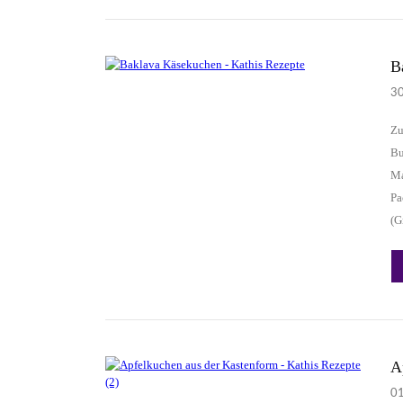
B
3
Zu
Bu
Ma
Pa
(G
A
0