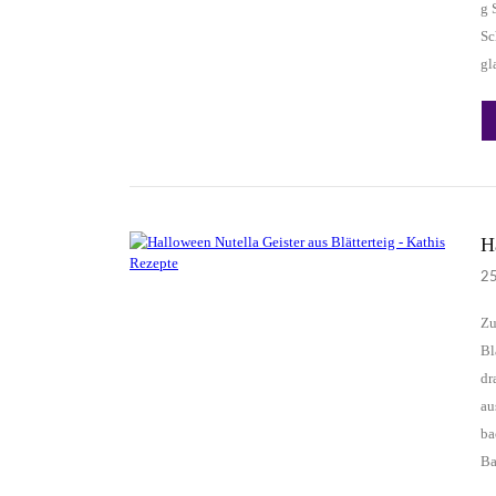
g 
Sc
gl
H
2
Zu
Bl
dr
au
ba
Ba