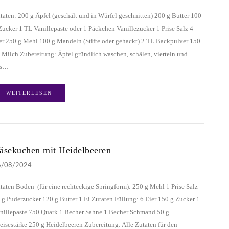
taten: 200 g Äpfel (geschält und in Würfel geschnitten) 200 g Butter 100
Zucker 1 TL Vanillepaste oder 1 Päckchen Vanillezucker 1 Prise Salz 4
er 250 g Mehl 100 g Mandeln (Stifte oder gehackt) 2 TL Backpulver 150
 Milch Zubereitung: Äpfel gründlich waschen, schälen, vierteln und
as…
WEITERLESEN
äsekuchen mit Heidelbeeren
6/08/2024
taten Boden (für eine rechteckige Springform): 250 g Mehl 1 Prise Salz
 g Puderzucker 120 g Butter 1 Ei Zutaten Füllung: 6 Eier 150 g Zucker 1
nillepaste 750 Quark 1 Becher Sahne 1 Becher Schmand 50 g
eisestärke 250 g Heidelbeeren Zubereitung: Alle Zutaten für den