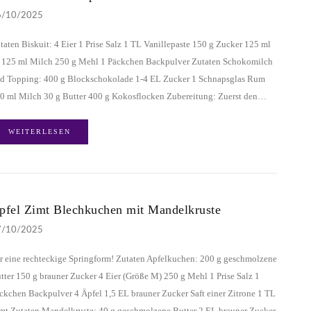
6/10/2025
taten Biskuit: 4 Eier 1 Prise Salz 1 TL Vanillepaste 150 g Zucker 125 ml
 125 ml Milch 250 g Mehl 1 Päckchen Backpulver Zutaten Schokomilch
d Topping: 400 g Blockschokolade 1-4 EL Zucker 1 Schnapsglas Rum
0 ml Milch 30 g Butter 400 g Kokosflocken Zubereitung: Zuerst den…
WEITERLESEN
pfel Zimt Blechkuchen mit Mandelkruste
7/10/2025
r eine rechteckige Springform! Zutaten Apfelkuchen: 200 g geschmolzene
tter 150 g brauner Zucker 4 Eier (Größe M) 250 g Mehl 1 Prise Salz 1
ckchen Backpulver 4 Äpfel 1,5 EL brauner Zucker Saft einer Zitrone 1 TL
mt Zutaten Mandelkruste: 40 g geschmolzene Butter 2 EL brauner Zucker