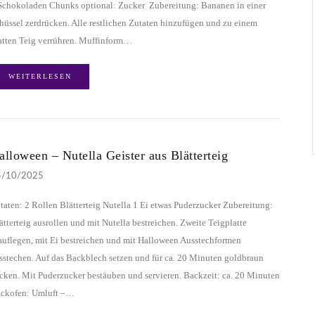
Schokoladen Chunks optional: Zucker Zubereitung: Bananen in einer
hüssel zerdrücken. Alle restlichen Zutaten hinzufügen und zu einem
atten Teig verrühren. Muffinform…
WEITERLESEN
alloween – Nutella Geister aus Blätterteig
5/10/2025
taten: 2 Rollen Blätterteig Nutella 1 Ei etwas Puderzucker Zubereitung:
ätterteig ausrollen und mit Nutella bestreichen. Zweite Teigplatte
auflegen, mit Ei bestreichen und mit Halloween Ausstechformen
sstechen. Auf das Backblech setzen und für ca. 20 Minuten goldbraun
cken. Mit Puderzucker bestäuben und servieren. Backzeit: ca. 20 Minuten
ckofen: Umluft –…