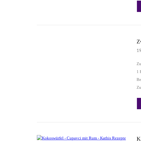
Z
1
Zu
1 
Be
Zu
K