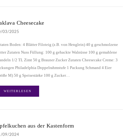
aklava Cheesecake
0/03/2025
taten Boden: 4 Blätter Filoteig (z.B. von Henglein) 40 g geschmolzene
tter Zutaten Nuss Füllung: 100 g gehackte Walnüsse 100 g gemahlene
ndeln 1/2 TL Zimt 50 g Brauner Zucker Zutaten Cheesecake Creme: 3
ckungen Philadelphia Doppelrahmstufe 1 Packung Schmand 4 Eier
röße M) 50 g Speisestärke 100 g Zucker…
WEITERLESEN
pfelkuchen aus der Kastenform
1/09/2024