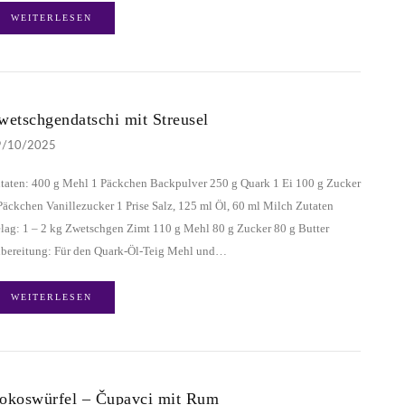
WEITERLESEN
wetschgendatschi mit Streusel
9/10/2025
taten: 400 g Mehl 1 Päckchen Backpulver 250 g Quark 1 Ei 100 g Zucker
Päckchen Vanillezucker 1 Prise Salz, 125 ml Öl, 60 ml Milch Zutaten
lag: 1 – 2 kg Zwetschgen Zimt 110 g Mehl 80 g Zucker 80 g Butter
bereitung: Für den Quark-Öl-Teig Mehl und…
WEITERLESEN
okoswürfel – Čupavci mit Rum