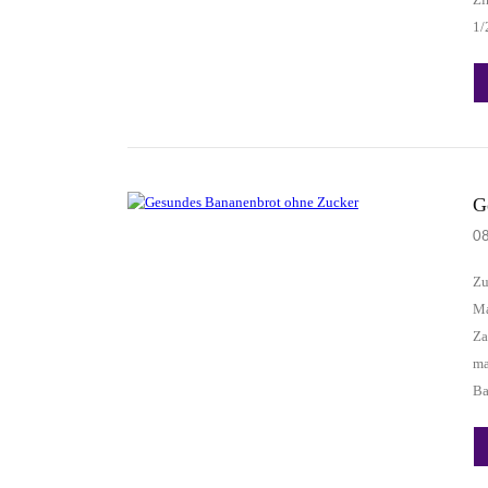
1
G
0
Zu
Ma
Za
ma
Ba