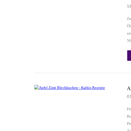
1
Zu
Öl
un
50
A
0
Fü
Bu
Pä
Zi