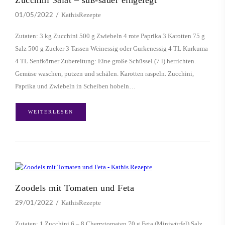
Zucchini Salat – süß-sauer eingelegt
KathisRezepte
01/05/2022
Zutaten: 3 kg Zucchini 500 g Zwiebeln 4 rote Paprika 3 Karotten 75 g
Salz 500 g Zucker 3 Tassen Weinessig oder Gurkenessig 4 TL Kurkuma
4 TL Senfkörner Zubereitung: Eine große Schüssel (7 l) herrichten.
Gemüse waschen, putzen und schälen. Karotten raspeln. Zucchini,
Paprika und Zwiebeln in Scheiben hobeln…
WEITERLESEN
Zoodels mit Tomaten und Feta
KathisRezepte
29/01/2022
Zutaten: 1 Zucchini 6 – 8 Cherrytomaten 70 g Feta (Miniwürfel) Salz