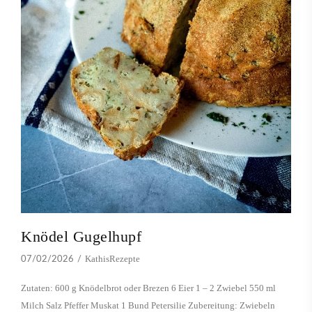
Knödel Gugelhupf
KathisRezepte
07/02/2026
Zutaten: 600 g Knödelbrot oder Brezen 6 Eier 1 – 2 Zwiebel 550 ml
Milch Salz Pfeffer Muskat 1 Bund Petersilie Zubereitung: Zwiebeln