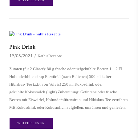
WEITERLESEN
Pink Drink
KathisRezepte
19/08/2021
Zutaten (für 2 Gläser): 80 g frische oder tiefgekühlte Beeren 1 – 2 EL
Holunderblütensirup Eiswürfel (nach Belieben) 500 ml kalter
Hibiskus- Tee (z.B. von Volvic) 250 ml Kokosdrink oder
gekühlte Kokosmilch (light) Zubereitung: Gefrorene oder frische
Beeren mit Eiswürfel, Holunderblütensirup und Hibiskus-Tee verrühren.
Mit Kokosdrink oder Kokosmilch aufgießen, umrühren und genießen.
WEITERLESEN