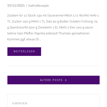
19/11/2021
KathisRezepte
Zutaten für 12 Stück: 150 ml (lauwarme) Milch 1/2 Würfel Hefe 1
TL Zucker 250 g Mehl 1 TL Salz 50 g Butter Zutaten Füllung: 75
g Speckwürfel 500 g Zwiebeln 1 EL Mehl 2 Eier 200 g saure
Sahne Salz Pfeffer Paprika edelsüß Thymian gemahlener
Kümmel ggf. etwas Öl …
WEITERLESEN
ÄLTERE POSTS
AIRFRYER