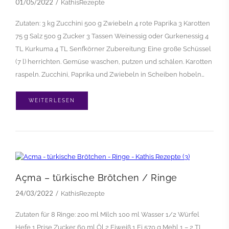
01/05/2022
KathisRezepte
Zutaten: 3 kg Zucchini 500 g Zwiebeln 4 rote Paprika 3 Karotten
75 g Salz 500 g Zucker 3 Tassen Weinessig oder Gurkenessig 4
TL Kurkuma 4 TL Senfkörner Zubereitung: Eine große Schüssel
(7 l) herrichten. Gemüse waschen, putzen und schälen. Karotten
raspeln. Zucchini, Paprika und Zwiebeln in Scheiben hobeln…
WEITERLESEN
Açma – türkische Brötchen / Ringe
24/03/2022
KathisRezepte
Zutaten für 8 Ringe: 200 ml Milch 100 ml Wasser 1/2 Würfel
Hefe 1 Prise Zucker 60 ml Öl 2 Eiweiß 1 Ei 570 g Mehl 1 – 2 TL