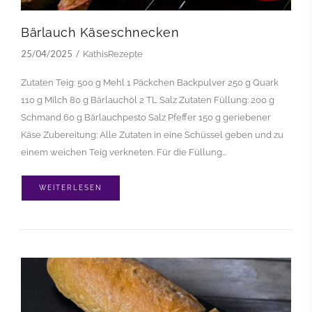
Bärlauch Käseschnecken
25/04/2025
KathisRezepte
Zutaten Teig: 500 g Mehl 1 Päckchen Backpulver 250 g Quark
110 g Milch 80 g Bärlauchöl 2 TL Salz Zutaten Füllung: 200 g
Schmand 60 g Bärlauchpesto Salz Pfeffer 150 g geriebener
Käse Zubereitung: Alle Zutaten in eine Schüssel geben und zu
einem weichen Teig verkneten. Für die Füllung…
WEITERLESEN