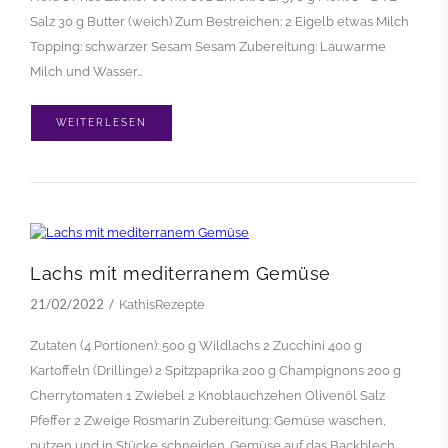
Salz 30 g Butter (weich) Zum Bestreichen: 2 Eigelb etwas Milch
Topping: schwarzer Sesam Sesam Zubereitung: Lauwarme
Milch und Wasser…
WEITERLESEN
Lachs mit mediterranem Gemüse
21/02/2022
KathisRezepte
Zutaten (4 Portionen): 500 g Wildlachs 2 Zucchini 400 g
Kartoffeln (Drillinge) 2 Spitzpaprika 200 g Champignons 200 g
Cherrytomaten 1 Zwiebel 2 Knoblauchzehen Olivenöl Salz
Pfeffer 2 Zweige Rosmarin Zubereitung: Gemüse waschen,
putzen und in Stücke schneiden. Gemüse auf das Backblech