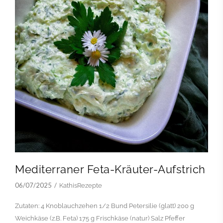
Mediterraner Feta-Kräuter-Aufstrich
06/07/2025
KathisRezepte
Zutaten: 4 Knoblauchzehen 1/2 Bund Petersilie (glatt) 200 g
Weichkäse (z.B. Feta) 175 g Frischkäse (natur) Salz Pfeffer