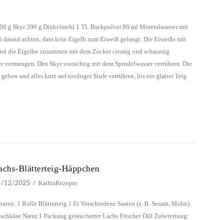
e 200 g Skyr 200 g Dinkelmehl 1 TL Backpulver 80 ml Mineralwasser mit
ei darauf achten, dass kein Eigelb zum Eiweiß gelangt. Die Eiweiße mit
ießend die Eigelbe zusammen mit dem Zucker cremig und schaumig
er vermengen. Den Skyr vorsichtig mit dem Sprudelwasser verrühren. Die
ben und alles kurz auf niedriger Stufe verrühren, bis ein glatter Teig
achs-Blätterteig-Häppchen
KathisRezepte
4/12/2025
taten: 1 Rolle Blätterteig 1 Ei Verschiedene Saaten (z. B. Sesam, Mohn)
ischkäse Natur 1 Packung geräucherter Lachs Frischer Dill Zubereitung: