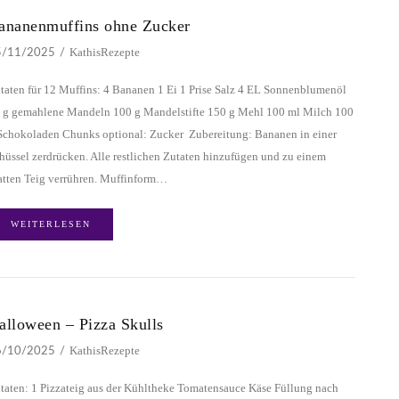
ananenmuffins ohne Zucker
KathisRezepte
5/11/2025
taten für 12 Muffins: 4 Bananen 1 Ei 1 Prise Salz 4 EL Sonnenblumenöl
 g gemahlene Mandeln 100 g Mandelstifte 150 g Mehl 100 ml Milch 100
Schokoladen Chunks optional: Zucker Zubereitung: Bananen in einer
hüssel zerdrücken. Alle restlichen Zutaten hinzufügen und zu einem
atten Teig verrühren. Muffinform…
WEITERLESEN
alloween – Pizza Skulls
KathisRezepte
6/10/2025
taten: 1 Pizzateig aus der Kühltheke Tomatensauce Käse Füllung nach