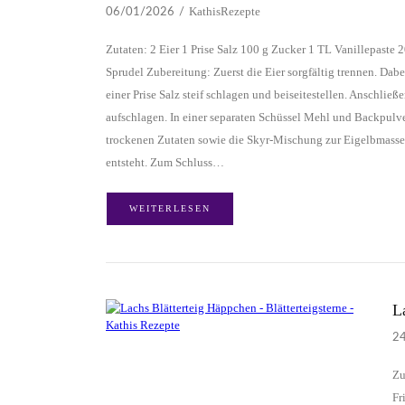
KathisRezepte
06/01/2026
Zutaten: 2 Eier 1 Prise Salz 100 g Zucker 1 TL Vanillepast
Sprudel Zubereitung: Zuerst die Eier sorgfältig trennen. Dab
einer Prise Salz steif schlagen und beiseitestellen. Anschl
aufschlagen. In einer separaten Schüssel Mehl und Backpulv
trockenen Zutaten sowie die Skyr-Mischung zur Eigelbmasse ge
entsteht. Zum Schluss…
WEITERLESEN
L
2
Zu
Fr