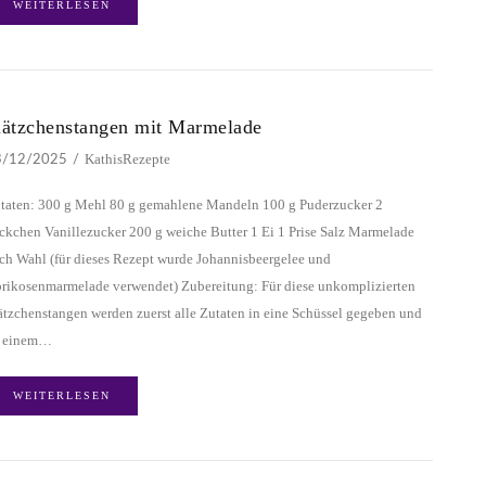
WEITERLESEN
lätzchenstangen mit Marmelade
KathisRezepte
3/12/2025
taten: 300 g Mehl 80 g gemahlene Mandeln 100 g Puderzucker 2
ckchen Vanillezucker 200 g weiche Butter 1 Ei 1 Prise Salz Marmelade
ch Wahl (für dieses Rezept wurde Johannisbeergelee und
rikosenmarmelade verwendet) Zubereitung: Für diese unkomplizierten
ätzchenstangen werden zuerst alle Zutaten in eine Schüssel gegeben und
 einem…
WEITERLESEN