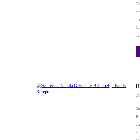
Ge
ei
To
Ch
ba
H
2
Zu
Bl
dr
au
ba