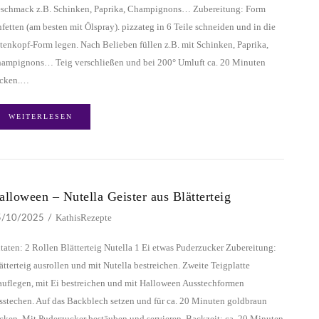
schmack z.B. Schinken, Paprika, Champignons… Zubereitung: Form
nfetten (am besten mit Ölspray). pizzateg in 6 Teile schneiden und in die
tenkopf-Form legen. Nach Belieben füllen z.B. mit Schinken, Paprika,
ampignons… Teig verschließen und bei 200° Umluft ca. 20 Minuten
cken.…
WEITERLESEN
alloween – Nutella Geister aus Blätterteig
KathisRezepte
5/10/2025
taten: 2 Rollen Blätterteig Nutella 1 Ei etwas Puderzucker Zubereitung:
ätterteig ausrollen und mit Nutella bestreichen. Zweite Teigplatte
auflegen, mit Ei bestreichen und mit Halloween Ausstechformen
sstechen. Auf das Backblech setzen und für ca. 20 Minuten goldbraun
cken. Mit Puderzucker bestäuben und servieren. Backzeit: ca. 20 Minuten