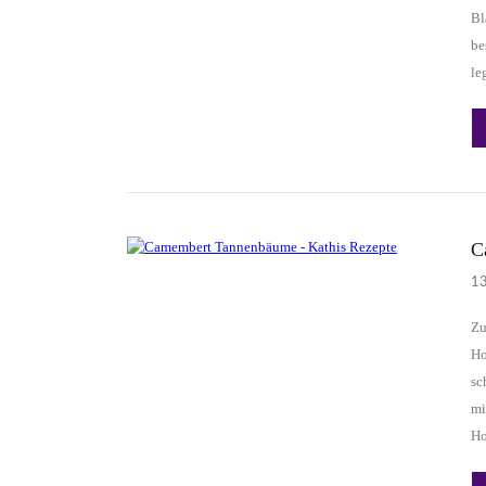
Bl
be
le
C
1
Zu
Ho
sc
mi
Ho