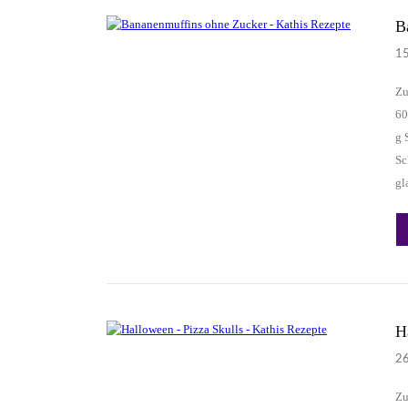
B
1
Zu
60
g 
Sc
gl
H
2
Zu