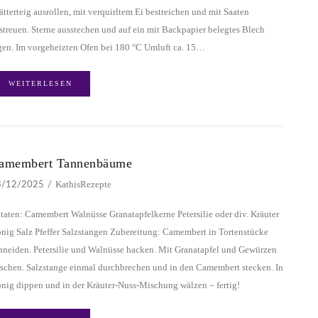
ätterteig ausrollen, mit verquirltem Ei bestreichen und mit Saaten
streuen. Sterne ausstechen und auf ein mit Backpapier belegtes Blech
gen. Im vorgeheizten Ofen bei 180 °C Umluft ca. 15…
WEITERLESEN
amembert Tannenbäume
KathisRezepte
3/12/2025
taten: Camembert Walnüsse Granatapfelkerne Petersilie oder div. Kräuter
nig Salz Pfeffer Salzstangen Zubereitung: Camembert in Tortenstücke
hneiden. Petersilie und Walnüsse hacken. Mit Granatapfel und Gewürzen
schen. Salzstange einmal durchbrechen und in den Camembert stecken. In
nig dippen und in der Kräuter-Nuss-Mischung wälzen – fertig!