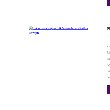
P
0
Zu
Pä
na
Ap
Pl
zu