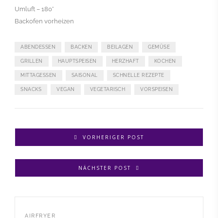
Umluft – 180°
Backofen vorheizen
ABENDESSEN
BACKEN
BEILAGEN
GEMÜSE
GRILLEN
HAUPTSPEISEN
HERZHAFT
KOCHEN
MITTAGESSEN
SAISONAL
SCHNELLE REZEPTE
SNACKS
VEGAN
VEGETARISCH
VORSPEISEN
VORHERIGER POST
NÄCHSTER POST
AIRFRYER