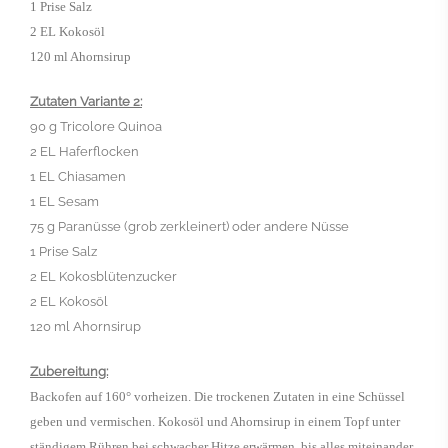
1 Prise Salz
2 EL Kokosöl
120 ml Ahornsirup
Zutaten Variante 2:
90 g Tricolore Quinoa
2 EL Haferflocken
1 EL Chiasamen
1 EL Sesam
75 g Paranüsse (grob zerkleinert) oder andere Nüsse
1 Prise Salz
2 EL Kokosblütenzucker
2 EL Kokosöl
120 ml Ahornsirup
Zubereitung:
Backofen auf 160° vorheizen. Die trockenen Zutaten in eine Schüssel
geben und vermischen. Kokosöl und Ahornsirup in einem Topf unter
ständigem Rühren bei schwacher Hitze erwärmen, bis alles miteinander