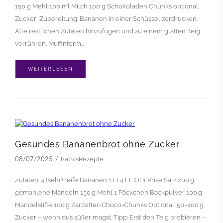
150 g Mehl 100 ml Milch 100 g Schokoladen Chunks optional:
Zucker Zubereitung: Bananen in einer Schüssel zerdrücken.
Alle restlichen Zutaten hinzufügen und zu einem glatten Teig
verrühren. Muffinform…
WEITERLESEN
Gesundes Bananenbrot ohne Zucker
KathisRezepte
08/07/2025
Zutaten: 4 (sehr) reife Bananen 1 Ei 4 EL Öl 1 Prise Salz 200 g
gemahlene Mandeln 150 g Mehl 1 Päckchen Backpulver 100 g
Mandelstifte 100 g Zartbitter-Choco-Chunks Optional: 50–100 g
Zucker – wenn du’s süßer magst. Tipp: Erst den Teig probieren –