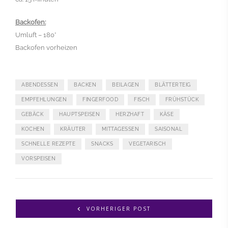
Backofen:
Umluft – 180°
Backofen vorheizen
ABENDESSEN
BACKEN
BEILAGEN
BLÄTTERTEIG
EMPFEHLUNGEN
FINGERFOOD
FISCH
FRÜHSTÜCK
GEBÄCK
HAUPTSPEISEN
HERZHAFT
KÄSE
KOCHEN
KRÄUTER
MITTAGESSEN
SAISONAL
SCHNELLE REZEPTE
SNACKS
VEGETARISCH
VORSPEISEN
VORHERIGER POST