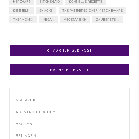
HERZHAFT
KITCHENAID
SCHNELLE REZEPTE
SEMMELN
SNACKS
THE PAMPERED CHEF / STONEWARE
THERMOMIX
VEGAN
VEGETARISCH
ZAUBERSTEIN
VORHERIGER POST
NÄCHSTER POST
AIRFRYER
AUFSTRICHE & DIPS
BACKEN
BEILAGEN