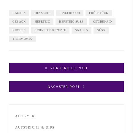
BACKEN
DESSERTS
FINGERFOOD
FRÜHSTÜCK
GEBÄCK
HEFETEIG
HEFETEIG SÜSS
KITCHENAID
KUCHEN
SCHNELLE REZEPTE
SNACKS
SÜSS
THERMOMIX
VORHERIGER POST
NÄCHSTER POST
AIRFRYER
AUFSTRICHE & DIPS