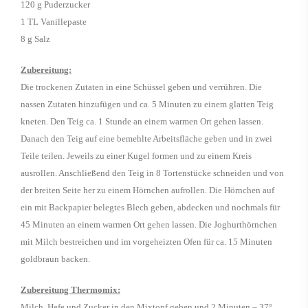
120 g Puderzucker
1 TL Vanillepaste
8 g Salz
Zubereitung:
Die trockenen Zutaten in eine Schüssel geben und verrühren. Die
nassen Zutaten hinzufügen und ca. 5 Minuten zu einem glatten Teig
kneten. Den Teig ca. 1 Stunde an einem warmen Ort gehen lassen.
Danach den Teig auf eine bemehlte Arbeitsfläche geben und in zwei
Teile teilen. Jeweils zu einer Kugel formen und zu einem Kreis
ausrollen. Anschließend den Teig in 8 Tortenstücke schneiden und von
der breiten Seite her zu einem Hörnchen aufrollen. Die Hörnchen auf
ein mit Backpapier belegtes Blech geben, abdecken und nochmals für
45 Minuten an einem warmen Ort gehen lassen. Die Joghurthörnchen
mit Milch bestreichen und im vorgeheizten Ofen für ca. 15 Minuten
goldbraun backen.
Zubereitung Thermomix:
Milch, Hefe und Zucker in den Mixtopf geben und 2 Minuten – 37°