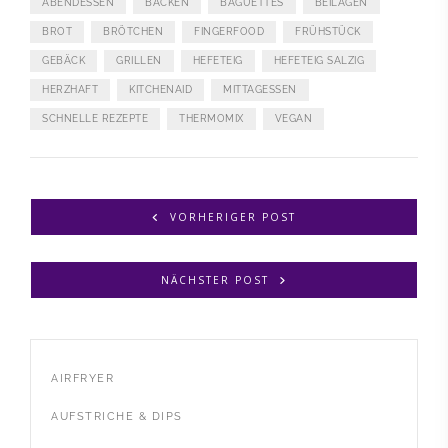
ABENDESSEN
BACKEN
BAGUETTES
BEILAGEN
BROT
BRÖTCHEN
FINGERFOOD
FRÜHSTÜCK
GEBÄCK
GRILLEN
HEFETEIG
HEFETEIG SALZIG
HERZHAFT
KITCHENAID
MITTAGESSEN
SCHNELLE REZEPTE
THERMOMIX
VEGAN
VORHERIGER POST
NÄCHSTER POST
AIRFRYER
AUFSTRICHE & DIPS