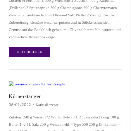
Zutaten (4 Portionen): 500 g Wildlachs 2 Zucchini 400 g Kartoffeln
(Drillinge) 2 Spitzpaprika 200 g Champignons 200 g Cherrytomaten 1
Zwiebel 2 Knoblauchzehen Olivenöl Salz Pfeffer 2 Zweige Rosmarin
Zubereitung: Gemüse waschen, putzen und in Stücke schneiden.
Gemüse auf das Backblech geben, mit Olivenöl beträufeln, würzen und
vermischen. Rosmarinzweige…
WEITERLESEN
Körnerstangen
KathisRezepte
06/01/2022
Zutaten: 240 g Wasser 1/2 Würfel Hefe 1 TL Zucker oder Honig 100 g
Butter 1 -2 TL Salz 250 g Weizenmehl – Type 550 250 g Dinkelmehl –