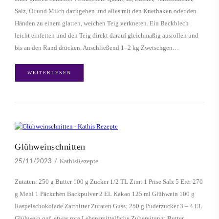
Salz, Öl und Milch dazugeben und alles mit den Knethaken oder den
Händen zu einem glatten, weichen Teig verkneten. Ein Backblech
leicht einfetten und den Teig direkt darauf gleichmäßig ausrollen und
bis an den Rand drücken. Anschließend 1–2 kg Zwetschgen…
WEITERLESEN
Glühweinschnitten
KathisRezepte
25/11/2023
Zutaten: 250 g Butter 100 g Zucker 1/2 TL Zimt 1 Prise Salz 5 Eier 270
g Mehl 1 Päckchen Backpulver 2 EL Kakao 125 ml Glühwein 100 g
Raspelschokolade Zartbitter Zutaten Guss: 250 g Puderzucker 3 – 4 EL
Glühwein ggf. etwas rote Lebensmittelfarbe Zubereitung: Butter,