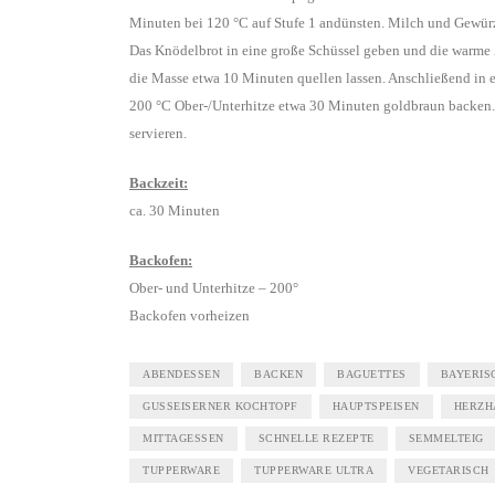
Minuten bei 120 °C auf Stufe 1 andünsten. Milch und Gewürze
Das Knödelbrot in eine große Schüssel geben und die warme
die Masse etwa 10 Minuten quellen lassen. Anschließend in 
200 °C Ober-/Unterhitze etwa 30 Minuten goldbraun backen.
servieren.
Backzeit:
ca. 30 Minuten
Backofen:
Ober- und Unterhitze – 200°
Backofen vorheizen
ABENDESSEN
BACKEN
BAGUETTES
BAYERIS
GUSSEISERNER KOCHTOPF
HAUPTSPEISEN
HERZH
MITTAGESSEN
SCHNELLE REZEPTE
SEMMELTEIG
TUPPERWARE
TUPPERWARE ULTRA
VEGETARISCH