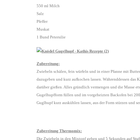
550 ml Milch
Salz
Pfeffer
Muskat
1 Bund Petersilie
Zubereitung:
Zwiebeln schälen, fein würfeln und in einer Pfanne mit But
dazugeben und kurz aufkochen lassen. Währenddessen das K
darüber gießen. Alles gründlich vermengen und die Masse etw
Gugelhupfform füllen und im vorgeheizten Backofen bei 200
Guglhupf kurz auskühlen lassen, aus der Form stürzen und se
Zubereitung Thermomix:
Die Zwiebeln in den Mixtopf geben und 5 Sekunden auf Stufe