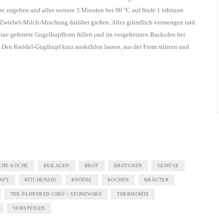
 zugeben und alles weitere 3 Minuten bei 90 °C auf Stufe 1 erhitzen.
 Zwiebel-Milch-Mischung darüber gießen. Alles gründlich vermengen und
eine gefettete Gugelhupfform füllen und im vorgeheizten Backofen bei
 Den Knödel-Guglhupf kurz auskühlen lassen, aus der Form stürzen und
CHE KÜCHE
BEILAGEN
BROT
BRÖTCHEN
GEMÜSE
AFT
KITCHENAID
KNÖDEL
KOCHEN
KRÄUTER
THE PAMPERED CHEF / STONEWARE
THERMOMIX
VORSPEISEN