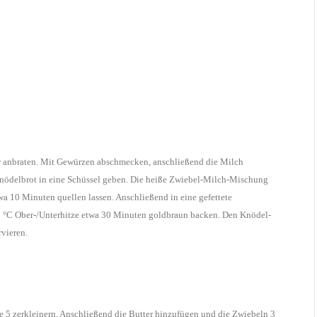
ter anbraten. Mit Gewürzen abschmecken, anschließend die Milch
nödelbrot in eine Schüssel geben. Die heiße Zwiebel-Milch-Mischung
a 10 Minuten quellen lassen. Anschließend in eine gefettete
 °C Ober-/Unterhitze etwa 30 Minuten goldbraun backen. Den Knödel-
rvieren.
 5 zerkleinern. Anschließend die Butter hinzufügen und die Zwiebeln 3