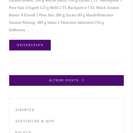
Zutaten Boden: 100 g weiche Butter 100 g Zucker 1 TL Vanillepaste 1
Prise Salz 4 Eigelb 125 g Mehl 2 TL Backpulver 5 EL Milch Zutaten
Baiser: 4 Eiweiß 1 Prise Salz 200 g Zucker 80 g Mandelblättchen
Zutaten Füllung: 400 g Sahne 2 Päckchen Sahnesteif 250 g
Erdbeeren…
WEITERLESEN
ÄLTERE POSTS
AIRFRYER
AUFSTRICHE & DIPS
BACKEN