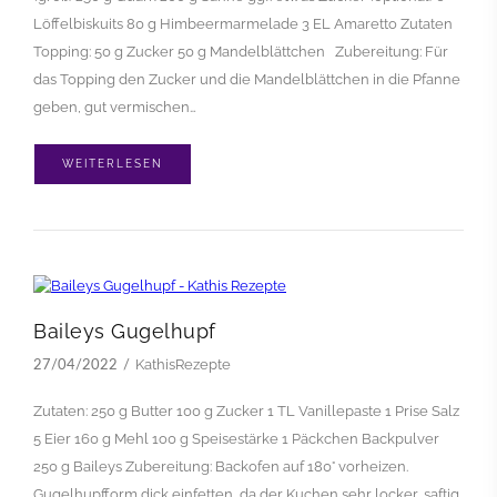
Löffelbiskuits 80 g Himbeermarmelade 3 EL Amaretto Zutaten
Topping: 50 g Zucker 50 g Mandelblättchen Zubereitung: Für
das Topping den Zucker und die Mandelblättchen in die Pfanne
geben, gut vermischen…
WEITERLESEN
Baileys Gugelhupf
KathisRezepte
27/04/2022
Zutaten: 250 g Butter 100 g Zucker 1 TL Vanillepaste 1 Prise Salz
5 Eier 160 g Mehl 1o0 g Speisestärke 1 Päckchen Backpulver
250 g Baileys Zubereitung: Backofen auf 180° vorheizen.
Gugelhupfform dick einfetten, da der Kuchen sehr locker, saftig