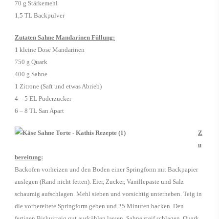
70 g Stärkemehl
1,5 TL Backpulver
Zutaten Sahne Mandarinen Füllung:
1 kleine Dose Mandarinen
750 g Quark
400 g Sahne
1 Zitrone (Saft und etwas Abrieb)
4 – 5 EL Puderzucker
6 – 8 TL San Apart
Z
u
bereitung:
Backofen vorheizen und den Boden einer Springform mit Backpapier
auslegen (Rand nicht fetten). Eier, Zucker, Vanillepaste und Salz
schaumig aufschlagen. Mehl sieben und vorsichtig unterheben. Teig in
die vorbereitete Springform geben und 25 Minuten backen. Den
fertigen Biskuitteig gut auskühlen lassen. Sahne steif schlagen. Quark,