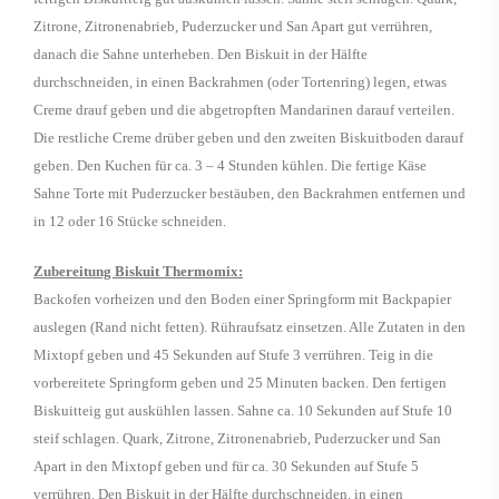
Zitrone, Zitronenabrieb, Puderzucker und San Apart gut verrühren,
danach die Sahne unterheben. Den Biskuit in der Hälfte
durchschneiden, in einen Backrahmen (oder Tortenring) legen, etwas
Creme drauf geben und die abgetropften Mandarinen darauf verteilen.
Die restliche Creme drüber geben und den zweiten Biskuitboden darauf
geben. Den Kuchen für ca. 3 – 4 Stunden kühlen. Die fertige Käse
Sahne Torte mit Puderzucker bestäuben, den Backrahmen entfernen und
in 12 oder 16 Stücke schneiden.
Zubereitung Biskuit Thermomix:
Backofen vorheizen und den Boden einer Springform mit Backpapier
auslegen (Rand nicht fetten). Rühraufsatz einsetzen. Alle Zutaten in den
Mixtopf geben und 45 Sekunden auf Stufe 3 verrühren. Teig in die
vorbereitete Springform geben und 25 Minuten backen. Den fertigen
Biskuitteig gut auskühlen lassen. Sahne ca. 10 Sekunden auf Stufe 10
steif schlagen. Quark, Zitrone, Zitronenabrieb, Puderzucker und San
Apart in den Mixtopf geben und für ca. 30 Sekunden auf Stufe 5
verrühren. Den Biskuit in der Hälfte durchschneiden, in einen