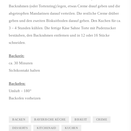
Backrahmen (oder Tortenring) legen, etwas Creme drauf geben und die
abgetropften Mandarinen darauf verteilen. Die restliche Creme drüber
geben und den zweiten Biskuitboden darauf geben. Den Kuchen für ca.
3 – 4 Stunden kühlen. Die fertige Käse Sahne Torte mit Puderzucker
bestäuben, den Backrahmen entfernen und in 12 oder 16 Stücke
schneiden.
Backzeit:
ca. 30 Minuten
Sichtkontakt halten
Backofen:
Umluft – 180°
Backofen vorheizen
BACKEN
BAYERISCHE KÜCHE
BISKUIT
CREME
DESSERTS
KITCHENAID
KUCHEN