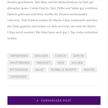
Streifen geschnitten. Den Mais und die Kidneybohnen im Sieb gut
abtropfen lassen. Creme Fraiche, Salz, Peffer und Sahne gut verrühren.
Danach gehts ans schichten, hierfür die Zutaten nacheinander
schichten. Zum Schluss werden die Nacho Chips zerkleinert und über
den Salat gegeben (am besten vor dem servieren, da sonst die Nacho
Chips weich werden). Der Salat kann auch gut 1 Tag vorher zubereitet
werden.
ABENDESSEN
BEILAGEN
FLEISCH
GEMÜSE
HAUPTSPEISEN
HERZHAFT
KÄSE
KOCHEN
MITTAGESSEN
SALAT
SCHNELLE REZEPTE
SNACKS
VORSPEISEN
VORHERIGER POST