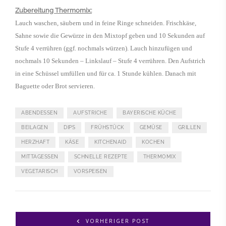
Zubereitung Thermomix:
Lauch waschen, säubern und in feine Ringe schneiden. Frischkäse,
Sahne sowie die Gewürze in den Mixtopf geben und 10 Sekunden auf
Stufe 4 verrühren (ggf. nochmals würzen). Lauch hinzufügen und
nochmals 10 Sekunden – Linkslauf – Stufe 4 verrühren. Den Aufstrich
in eine Schüssel umfüllen und für ca. 1 Stunde kühlen. Danach mit
Baguette oder Brot servieren.
ABENDESSEN
AUFSTRICHE
BAYERISCHE KÜCHE
BEILAGEN
DIPS
FRÜHSTÜCK
GEMÜSE
GRILLEN
HERZHAFT
KÄSE
KITCHENAID
KOCHEN
MITTAGESSEN
SCHNELLE REZEPTE
THERMOMIX
VEGETARISCH
VORSPEISEN
VORHERIGER POST