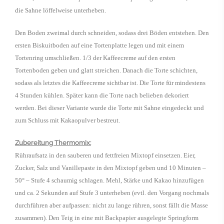
die Sahne löffelweise unterheben.
Den Boden zweimal durch schneiden, sodass drei Böden entstehen. Den
ersten Biskuitboden auf eine Tortenplatte legen und mit einem
Tortenring umschließen. 1/3 der Kaffeecreme auf den ersten
Tortenboden geben und glatt streichen. Danach die Torte schichten,
sodass als letztes die Kaffeecreme sichtbar ist. Die Torte für mindestens
4 Stunden kühlen. Später kann die Torte nach belieben dekoriert
werden. Bei dieser Variante wurde die Torte mit Sahne eingedeckt und
zum Schluss mit Kakaopulver bestreut.
Zubereitung Thermomix:
Rühraufsatz in den sauberen und fettfreien Mixtopf einsetzen. Eier,
Zucker, Salz und Vanillepaste in den Mixtopf geben und 10 Minuten –
50° – Stufe 4 schaumig schlagen. Mehl, Stärke und Kakao hinzufügen
und ca. 2 Sekunden auf Stufe 3 unterheben (evtl. den Vorgang nochmals
durchführen aber aufpassen: nicht zu lange rühren, sonst fällt die Masse
zusammen). Den Teig in eine mit Backpapier ausgelegte Springform