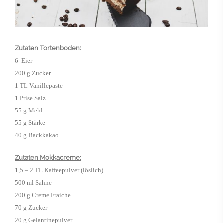
Zutaten Tortenboden:
6
Eier
200
g
Zucker
1
TL
Vanillepaste
1
Prise
Salz
55
g
Mehl
55
g
Stärke
40
g
Backkakao
Zutaten Mokkacreme:
1,5 – 2 TL Kaffeepulver (löslich)
500 ml Sahne
200 g Creme Fraiche
70 g Zucker
20 g Gelantinepulver