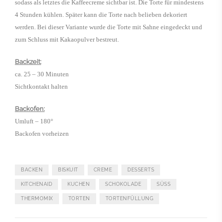
sodass als letztes die Kaffeecreme sichtbar ist. Die Torte für mindestens
4 Stunden kühlen. Später kann die Torte nach belieben dekoriert
werden. Bei dieser Variante wurde die Torte mit Sahne eingedeckt und
zum Schluss mit Kakaopulver bestreut.
Backzeit:
ca. 25 – 30 Minuten
Sichtkontakt halten
Backofen:
Umluft – 180°
Backofen vorheizen
BACKEN
BISKUIT
CREME
DESSERTS
KITCHENAID
KUCHEN
SCHOKOLADE
SÜSS
THERMOMIX
TORTEN
TORTENFÜLLUNG