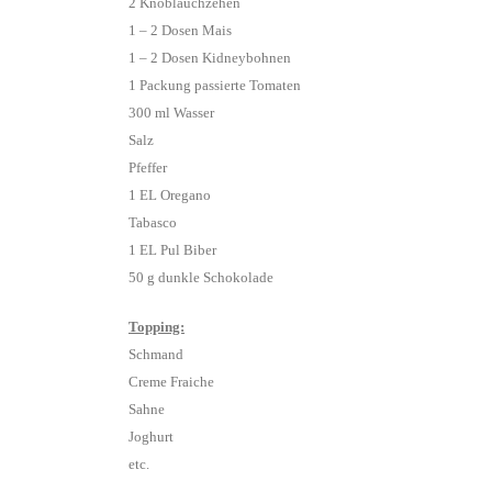
2 Knoblauchzehen
1 – 2 Dosen Mais
1 – 2 Dosen Kidneybohnen
1 Packung passierte Tomaten
300 ml Wasser
Salz
Pfeffer
1 EL Oregano
Tabasco
1 EL Pul Biber
50 g dunkle Schokolade
Topping:
Schmand
Creme Fraiche
Sahne
Joghurt
etc.