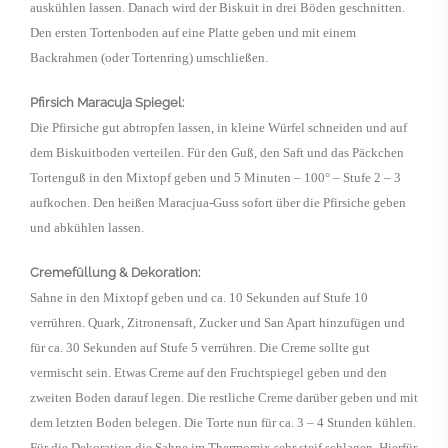
auskühlen lassen. Danach wird der Biskuit in drei Böden geschnitten.
Den ersten Tortenboden auf eine Platte geben und mit einem
Backrahmen (oder Tortenring) umschließen.
Pfirsich Maracuja Spiegel:
Die Pfirsiche gut abtropfen lassen, in kleine Würfel schneiden und auf
dem Biskuitboden verteilen. Für den Guß, den Saft und das Päckchen
Tortenguß in den Mixtopf geben und 5 Minuten – 100° – Stufe 2 – 3
aufkochen. Den heißen Maracjua-Guss sofort über die Pfirsiche geben
und abkühlen lassen.
Cremefüllung & Dekoration:
Sahne in den Mixtopf geben und ca. 10 Sekunden auf Stufe 10
verrühren. Quark, Zitronensaft, Zucker und San Apart hinzufügen und
für ca. 30 Sekunden auf Stufe 5 verrühren. Die Creme sollte gut
vermischt sein. Etwas Creme auf den Fruchtspiegel geben und den
zweiten Boden darauf legen. Die restliche Creme darüber geben und mit
dem letzten Boden belegen. Die Torte nun für ca. 3 – 4 Stunden kühlen.
Für die Dekoration die Sahne im Thermomix sehr steif schlagen. Hierfür