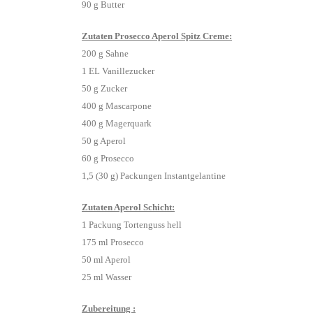
90 g Butter
Zutaten Prosecco Aperol Spitz Creme:
200 g Sahne
1 EL Vanillezucker
50 g Zucker
400 g Mascarpone
400 g Magerquark
50 g Aperol
60 g Prosecco
1,5 (30 g) Packungen Instantgelantine
Zutaten Aperol Schicht:
1 Packung Tortenguss hell
175 ml Prosecco
50 ml Aperol
25 ml Wasser
Zubereitung :