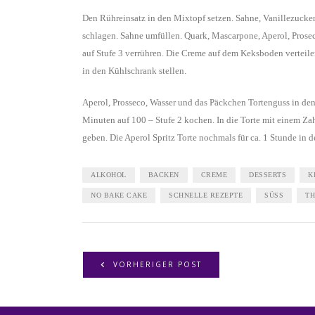
Den Rühreinsatz in den Mixtopf setzen. Sahne, Vanillezucker
schlagen. Sahne umfüllen. Quark, Mascarpone, Aperol, Prose
auf Stufe 3 verrühren. Die Creme auf dem Keksboden verteilen
in den Kühlschrank stellen.
Aperol, Prosseco, Wasser und das Päckchen Tortenguss in de
Minuten auf 100 – Stufe 2 kochen. In die Torte mit einem Z
geben. Die Aperol Spritz Torte nochmals für ca. 1 Stunde in d
ALKOHOL
BACKEN
CREME
DESSERTS
K
NO BAKE CAKE
SCHNELLE REZEPTE
SÜSS
T
VORHERIGER POST