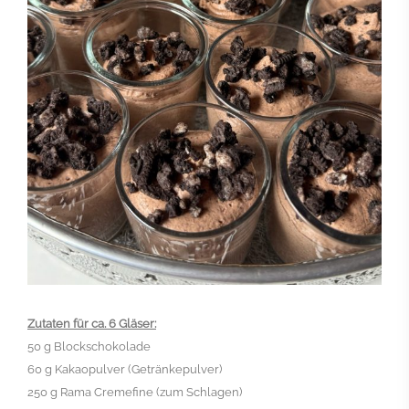
Zutaten für ca. 6 Gläser:
50 g Blockschokolade
60 g Kakaopulver (Getränkepulver)
250 g Rama Cremefine (zum Schlagen)