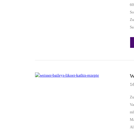
60
So
Zu
Sa
W
1
Zu
Va
ml
Ma
Al