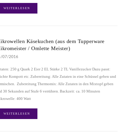
WEITERLESEN
ikrowellen Käsekuchen (aus dem Tupperware
ikromeister / Omlette Meister)
5/07/2016
taten: 250 g Quark 2 Eier 2 EL Stärke 2 TL Vanillezucker Dazu passt:
üchte Kompott etc. Zubereitung: Alle Zutaten in eine Schüssel geben und
rmischen. Zubereitung Thermomix: Alle Zutaten in den Mixtopf geben
d 30 Sekunden auf Stufe 6 verrühren. Backzeit: ca. 10 Minuten
krowelle: 400 Watt
WEITERLESEN