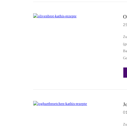
O
2
Zu
(g
Ba
Ge
J
0
Zu