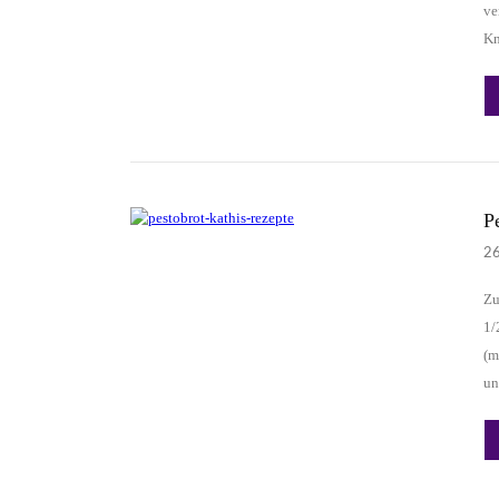
ve
Kn
P
2
Zu
1/
(m
un