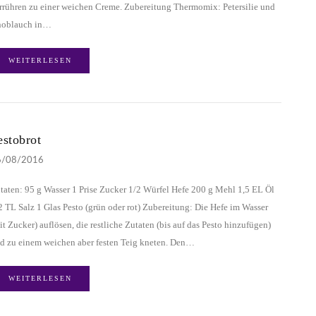
rrühren zu einer weichen Creme. Zubereitung Thermomix: Petersilie und
oblauch in…
WEITERLESEN
estobrot
6/08/2016
taten: 95 g Wasser 1 Prise Zucker 1/2 Würfel Hefe 200 g Mehl 1,5 EL Öl
2 TL Salz 1 Glas Pesto (grün oder rot) Zubereitung: Die Hefe im Wasser
it Zucker) auflösen, die restliche Zutaten (bis auf das Pesto hinzufügen)
d zu einem weichen aber festen Teig kneten. Den…
WEITERLESEN