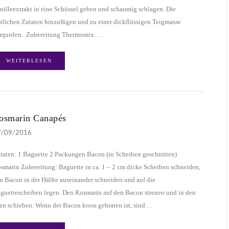
nilleextrakt in eine Schüssel geben und schaumig schlagen. Die
stlichen Zutaten hinzufügen und zu einer dickflüssigen Teigmasse
rquirlen. Zubereitung Thermomix:…
WEITERLESEN
osmarin Canapés
7/09/2016
taten: 1 Baguette 2 Packungen Bacon (in Scheiben geschnitten)
smarin Zubereitung: Baguette in ca. 1 – 2 cm dicke Scheiben schneiden,
n Bacon in der Hälfte auseinander schneiden und auf die
guettescheiben legen. Den Rosmarin auf den Bacon streuen und in den
en schieben. Wenn der Bacon kross gebraten ist, sind…