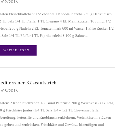
8/09/2016
taten Fleischbällchen: 1/2 Zwiebel 1 Knoblauchzehe 250 g Hackfleisch
2 TL Salz 1/4 TL Pfeffer 1 TL Oregano 4 EL Mehl Zutaten Topping: 1/2
iebel 250 g Nudeln 2 EL Tomatenmark 600 ml Wasser 1 Prise Zucker 1/2
 Salz 1/4 TL Pfeffer 1 TL Paprika edelsüß 100 g Sahne…
WEITERLESEN
editerraner Käseaufstrich
7/08/2016
taten: 2 Knoblauchzehen 1/2 Bund Petersilie 200 g Weichkäse (z.B. Feta)
0 g Frischkäse (natur) 1/4 TL Salz 1/4 – 1/2 TL Cheyennepfeffer
bereitung: Petersilie und Knoblauch zerkleinern, Weichkäse in Stücken
zu geben und zerdrücken. Frischkäse und Gewürze hinzufügen und