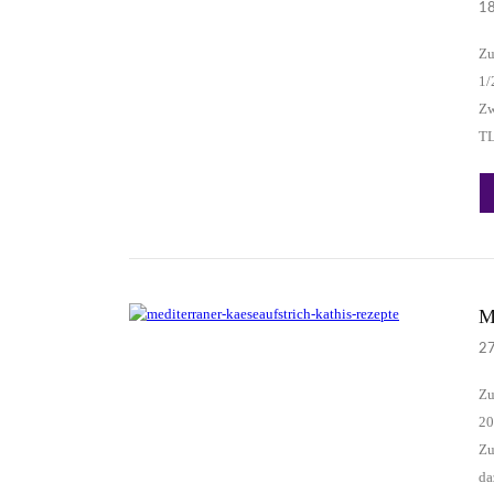
1
Zu
1/
Zw
TL
M
2
Zu
20
Zu
da