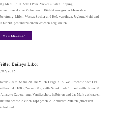
0 g Mehl 1,5 TL Salz 1 Prise Zucker Zutaten Topping:
nnenblumenkerne Mohn Sesam Kürbiskerne grobes Meersalz etc.
bereitung: Milch, Wasser, Zucker und Hefe verrühren. Joghurt, Mehl und
lz hinzufügen und zu einem weichen Teig kneten.…
WEITERLESEN
eißer Baileys Likör
6/07/2016
taten: 200 ml Sahne 200 ml Milch 1 Eigelb 1/2 Vanilleschote oder 1 EL
nilleextrakt 100 g Zucker 60 g weiße Schokolade 150 ml weißer Rum 80
 Amaretto Zubereitung: Vanilleschote halbieren und das Mark auskratzen,
rk und Schote in einen Topf geben. Alle anderen Zutaten (außer den
kohol und…