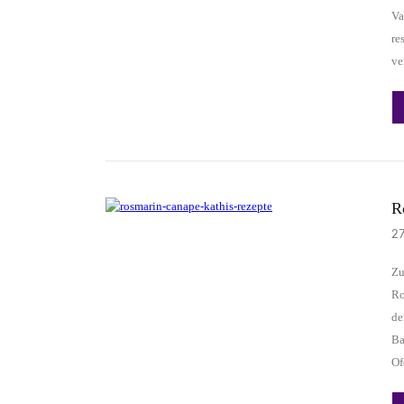
Va
re
ve
R
2
Zu
Ro
de
Ba
Of